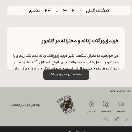
صفحه قبلی
1
2
3
…
24
بعدی
خرید زیورآلات زنانه و دخترانه در گلامور
می‌خواهیم به دنیای شگفت‌انگیز خرید زیورآلات زنانه قدم بگذاریم و با
جدیدترین مدل‌ها و محصولات برای انواع استایل آشنا شویم، از
زیورآلات ظریف و مینیمال تا اکسسوری‌های بزرگ و پر زرق و برق، برای
هر سلیقه‌ای یه چیزی پیدا میشه!
مشاهده بیشتر توضیحات
با ما همراه باشید تا بیشتر با انواع محصولات و ویژگی‌های زیورآلات
0919-9501535
زنانه گلامور آشنا شویم.
جادویی گویاتر از کلمات
تنوع بالای زیورآلات زنانه جدید
تحویل سریع
گارانتی تعویض
خرید مطمئن
وقتی پا به دنیای خرید زیورآلات زنانه جدید می‌گذارید، خود را آماده
سفری در میان رنگ‌ها، فرم‌ها، خطوط صاف، خطوط منحنی و در