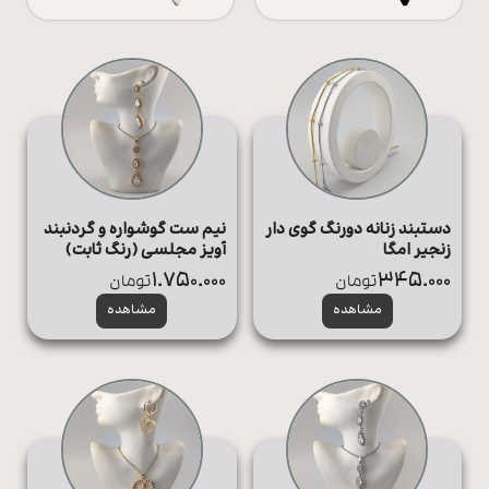
همه
اعمال فیلتر
محصولات
زیورآلات
پیرسینگ
ورشو
دستبند زنانه دورنگ گوی دار
نیم ست گوشواره و گردنبند
زنجیر امگا
آویز مجلسی (رنگ ثابت)
1.750.000
345.000
تومان
تومان
مشاهده
مشاهده