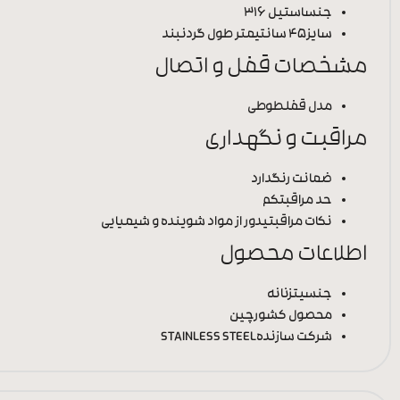
جنس
استیل 316
سایز
45 سانتیمتر طول گردنبند
مشخصات قفل و اتصال
مدل قفل
طوطی
مراقبت و نگهداری
ضمانت رنگ
دارد
حد مراقبت
کم
نکات مراقبتی
دور از مواد شوینده و شیمیایی
اطلاعات محصول
جنسیت
زنانه
محصول کشور
چین
شرکت سازنده
STAINLESS STEEL