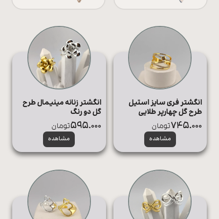
همه
اعمال فیلتر
محصولات
زیورآلات
پیرسینگ
ورشو
انگشتر فری سایز استیل
انگشتر زنانه مینیمال طرح
طرح گل چهارپر طلایی
گل دو رنگ
595.000
745.000
تومان
تومان
مشاهده
مشاهده