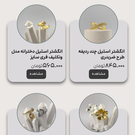
انگشتر استیل چند ردیفه
انگشتر استیل دخترانه مدل
طرح ضربدری
ونکلیف فری سایز
565.000
845.000
تومان
تومان
مشاهده
مشاهده