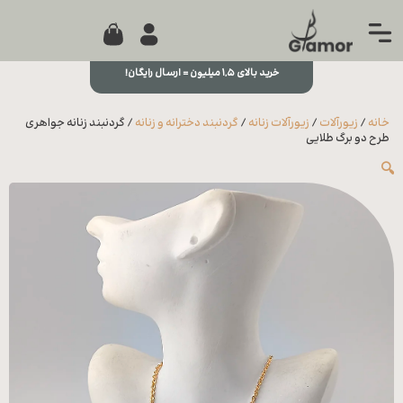
0
جستجو...
بستن
منو
خرید بالای ۱,۵ میلیون = ارسال رایگان!
خانه
خانه
/
زیورآلات
/
زیورآلات زنانه
/
گردنبند دخترانه و زنانه
/ گردنبند زنانه جواهری
مجله
طرح دو برگ طلایی
🔍
تماس
با ما
درباره
ما
علاقه
مندی
ها
سوالات
متداول