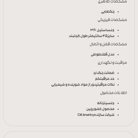
مشخصات محصول
مشخصات ظاهری
رنگ
طلایی
مشخصات فیزیکی
جنس
استیل 316
سایز
45 سانتیمتر طول گردنبند
مشخصات قفل و اتصال
مدل قفل
طوطی
مراقبت و نگهداری
ضمانت رنگ
دارد
حد مراقبت
کم
نکات مراقبتی
دور از مواد شوینده و شیمیایی
اطلاعات محصول
جنسیت
زنانه
محصول کشور
چین
شرکت سازنده
CM Jewelry