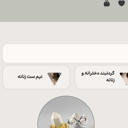
0
گردنبند دخترانه و
نیم ست زنانه
زنانه