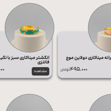
انه میناکاری دولاین موج
انگشتر میناکاری سبز با نگی
فانتزی
00
495.000
تومان
مشاهده