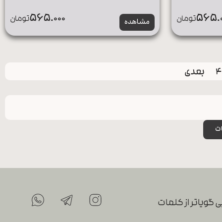
565.000
565.0
تومان
تومان
مشاهده
4
بعدی
ت
 گویاتر از کلمات