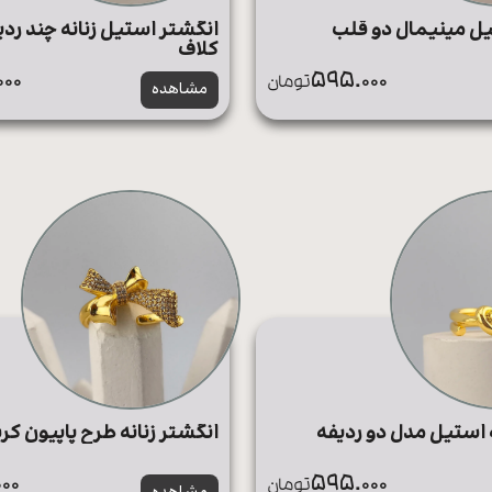
ل مینیمال دو قلب
انگشتر استیل زنانه چند رد
کلاف
00
595.000
تومان
مشاهده
ه استیل مدل دو ردیفه
انگشتر زنانه طرح پاپیون کر
00
595.000
تومان