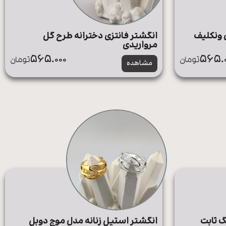
 ونکلیف
انگشتر فانتزی دخترانه طرح گل
مرواریدی
565.000
565.0
تومان
تومان
مشاهده
گ ثابت
انگشتر استیل زنانه مدل موج دوبل