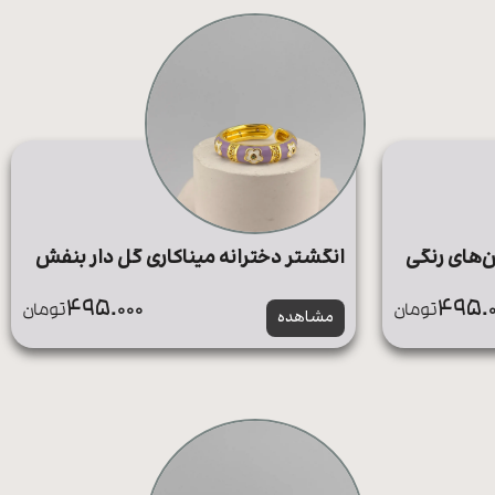
ن‌های رنگی
انگشتر دخترانه میناکاری گل دار بنفش
495.000
495.0
تومان
تومان
مشاهده