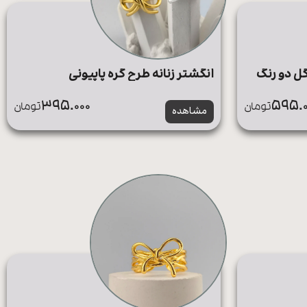
گل دو رنگ
انگشتر زنانه طرح گره پاپیونی
395.000
595.0
تومان
تومان
مشاهده