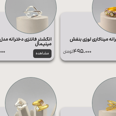
انه میناکاری لوزی بنفش
انگشتر فانتزی دخترانه مدل 
مینیمال
00
495.000
تومان
مشاهده