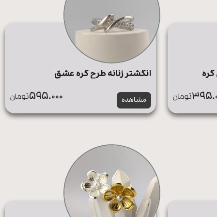
گره
انگشتر زنانه طرح گره عشق
595.000
395.0
تومان
تومان
مشاهده