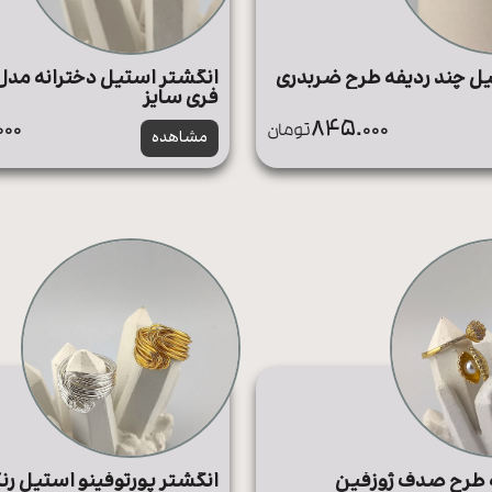
ل چند ردیفه طرح ضربدری
انگشتر استیل دخترانه مدل
فری سایز
00
845.000
تومان
مشاهده
ه طرح صدف ژوزفین
انگشتر پورتوفینو استیل رن