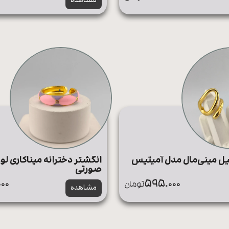
مشاهده
ل مینی‌مال مدل آمیتیس
انگشتر دخترانه میناکاری ل
صورتی
00
595.000
تومان
مشاهده