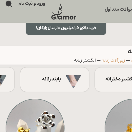
ورود و ثبت نام
الات متداول
خرید بالای ۱,۵ میلیون = ارسال رایگان!
ه
—
زیورآلات زنانه
—
انگشتر زنانه
گشتر دخترانه
پابند زنانه