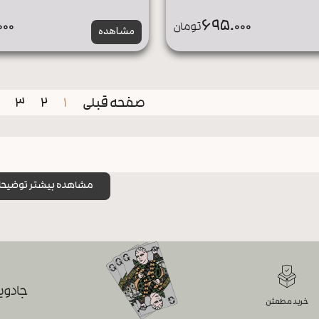
00
695.000
تومان
مشاهده
صفحه قبلی
1
2
3
مشاهده بیشتر توضیحا
جادویی
خرید مطمئن