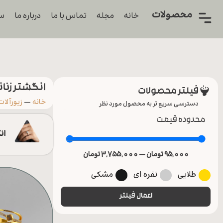
محصولات
خانه
مجله
تماس با ما
درباره ما
سو
همه
محصولات
زیورآلات
انگشتر زنان
فیلتر محصولات
پیرسینگ
خانه
—
زیورآلات
دسترسی سریع تر به محصول مورد نظر
محدوده قیمت
ورشو
ان
95,000
تومان
—
3,755,000
تومان
طلایی
نقره ای
مشکی
اعمال فیلتر