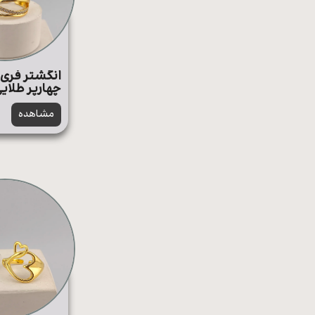
انگشتر فری 
چهارپر طلای
مشاهده