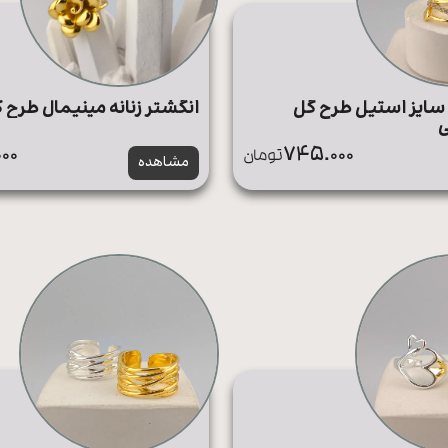
سایز استیل طرح گل
انگشتر زنانه مینیمال طرح 
ی
00
745.000
تومان
مشاهده