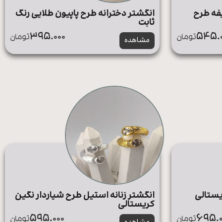
یفه طرح
انگشتر دخترانه طرح پاپیون طلایی رنگ
ثابت
395.000
545.0
تومان
تومان
مشاهده
یستالی
انگشتر زنانه استیل طرح شیاردار نگین
کریستالی
595.000
695.0
تومان
تومان