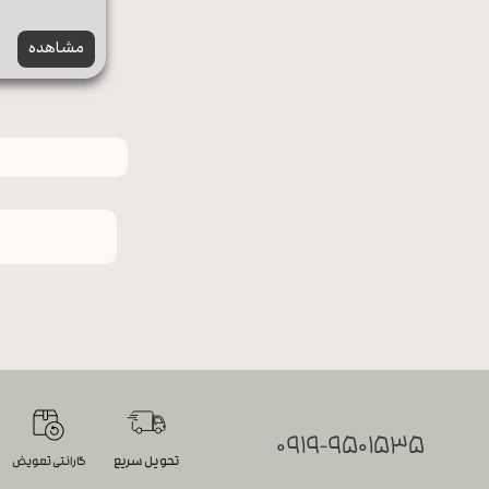
مشاهده
0919-9501535
تحویل سریع
گارانتی تعویض