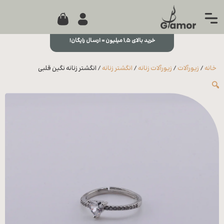
0
جستجو...
بستن
منو
خرید بالای ۱,۵ میلیون = ارسال رایگان!
خانه
خانه
/
زیورآلات
/
زیورآلات زنانه
/
انگشتر زنانه
/ انگشتر زنانه نگین قلبی
مجله
🔍
تماس
با ما
درباره
ما
علاقه
مندی
ها
سوالات
متداول