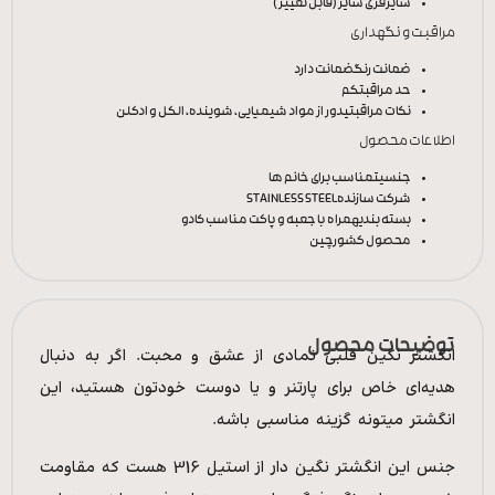
سایز
فری سایز (قابل تغییر)
مراقبت و نگهداری
ضمانت رنگ
ضمانت دارد
حد مراقبت
کم
نکات مراقبتی
دور از مواد شیمیایی، شوینده، الکل و ادکلن
اطلاعات محصول
جنسیت
مناسب برای خانم ها
شرکت سازنده
STAINLESS STEEL
بسته بندی
همراه با جعبه و پاکت مناسب کادو
محصول کشور
چین
توضیحات محصول
انگشتر نگین قلبی نمادی از عشق و محبت. اگر به دنبال
هدیه‌ای خاص برای پارتنر و یا دوست خودتون هستید، این
انگشتر میتونه گزینه مناسبی باشه.
جنس این انگشتر نگین دار از استیل 316 هست که مقاومت