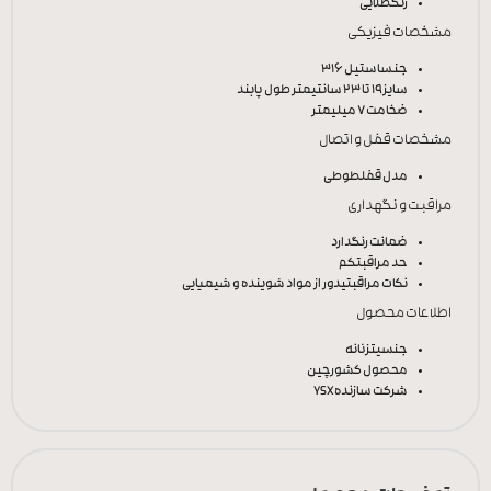
رنگ
طلایی
مشخصات فیزیکی
جنس
استیل 316
سایز
19 تا 23 سانتیمتر طول پابند
ضخامت
7 میلیمتر
مشخصات قفل و اتصال
مدل قفل
طوطی
مراقبت و نگهداری
ضمانت رنگ
دارد
حد مراقبت
کم
نکات مراقبتی
دور از مواد شوینده و شیمیایی
اطلاعات محصول
جنسیت
زنانه
محصول کشور
چین
شرکت سازنده
YSX