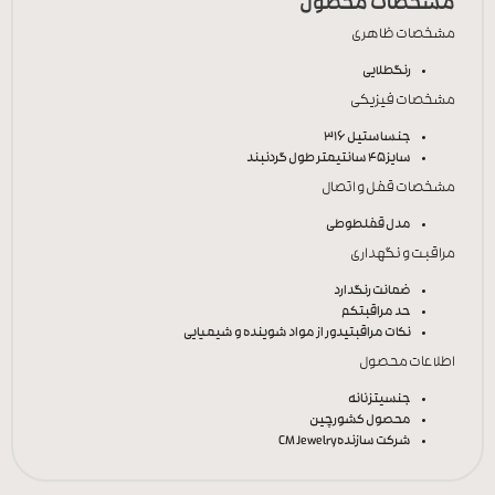
مشخصات محصول
مشخصات ظاهری
رنگ
طلایی
مشخصات فیزیکی
جنس
استیل 316
سایز
45 سانتیمتر طول گردنبند
مشخصات قفل و اتصال
مدل قفل
طوطی
مراقبت و نگهداری
ضمانت رنگ
دارد
حد مراقبت
کم
نکات مراقبتی
دور از مواد شوینده و شیمیایی
اطلاعات محصول
جنسیت
زنانه
محصول کشور
چین
شرکت سازنده
CM Jewelry