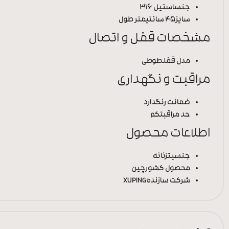
جنس
استیل 316
سایز
45 سانتیمتر طول
مشخصات قفل و اتصال
مدل قفل
طوطی
مراقبت و نگهداری
ضمانت رنگ
دارد
حد مراقبت
کم
اطلاعات محصول
جنسیت
زنانه
محصول کشور
چین
شرکت سازنده
XUPING