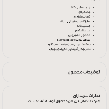
جنس
استیل 316
رنگ
نقره ای
ضمانت رنگ
دارد
سایز
7 میلیمتر طول میله
جنسیت
زنانه
حد مراقبت
کم
محصول کشور
چین
شرکت سازنده
Stainless Steel
بسته بندی
همراه با جعبه مناسب کادو
نگین بکار رفته
نگین اتمی بدون ریزش
توضیحات محصول
نظرات خریداران
هیچ دیدگاهی برای این محصول نوشته نشده است.