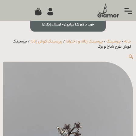
0
جستجو...
بستن
منو
خرید بالای ۱,۵ میلیون = ارسال رایگان!
خانه
خانه
/
پیرسینگ
/
پیرسینگ زنانه و دخترانه
/
پیرسینگ گوش زنانه
/ پیرسینگ
مجله
گوش طرح شاخ و برگ
🔍
تماس
با ما
درباره
ما
علاقه
مندی
ها
سوالات
متداول