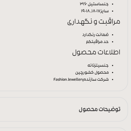
جنس
استیل 316
سایز
17-18, 18-19
مراقبت و نگهداری
ضمانت رنگ
دارد
حد مراقبت
کم
اطلاعات محصول
جنسیت
زنانه
محصول کشور
چین
شرکت سازنده
Fashion Jewellery
توضیحات محصول