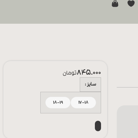
0
845.000
تومان
سایز
18-19
17-18