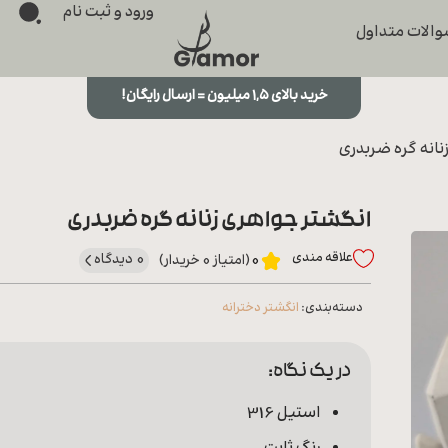
ورود و ثبت نام
الات متداول
خرید بالای ۱,۵ میلیون = ارسال رایگان!
نانه گره ضربدری
انگشتر جواهری زنانه گره ضربدری
علاقه‌ مندی
0 دیدگاه
0
(امتیاز 0 خریدار)
دسته‌بندی:
انگشتر دخترانه
در یک نگاه:
استیل 316