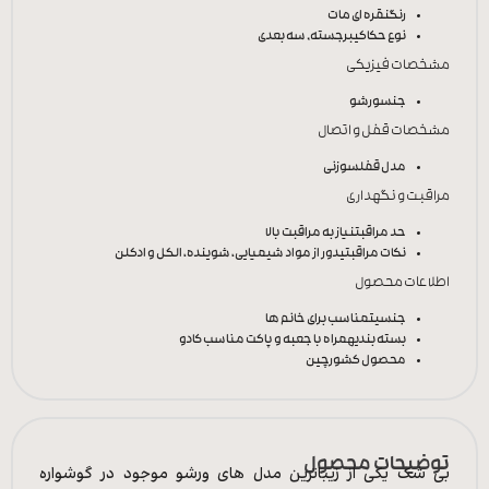
رنگ
نقره ای مات
نوع حکاکی
برجسته, سه بعدی
مشخصات فیزیکی
جنس
ورشو
مشخصات قفل و اتصال
مدل قفل
سوزنی
مراقبت و نگهداری
حد مراقبت
نیاز به مراقبت بالا
نکات مراقبتی
دور از مواد شیمیایی، شوینده، الکل و ادکلن
اطلاعات محصول
جنسیت
مناسب برای خانم ها
بسته بندی
همراه با جعبه و پاکت مناسب کادو
محصول کشور
چین
توضیحات محصول
بی شک یکی از زیباترین مدل های ورشو موجود در گوشواره