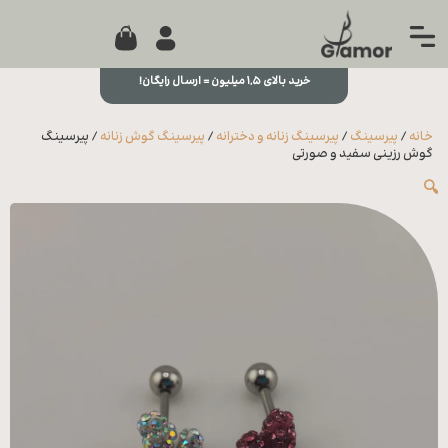
0
جستجو...
بستن
منو
خرید بالای ۱,۵ میلیون = ارسال رایگان!
خانه
خانه
/
پیرسینگ
/
پیرسینگ زنانه و دخترانه
/
پیرسینگ گوش زنانه
/ پیرسینگ
مجله
گوش رزینی سفید و صورتی
🔍
تماس
با ما
درباره
ما
علاقه
مندی
ها
سوالات
متداول