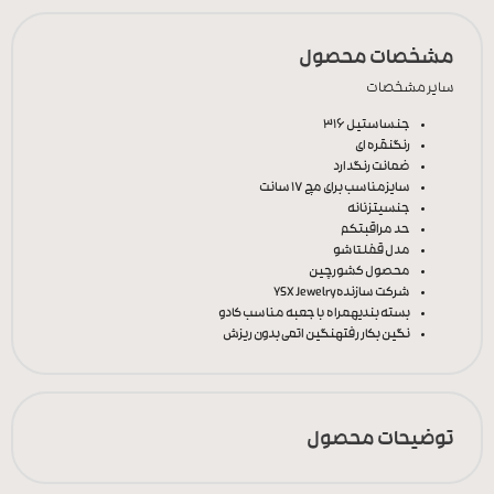
مشخصات محصول
سایر مشخصات
جنس
استیل 316
رنگ
نقره ای
ضمانت رنگ
دارد
سایز
مناسب برای مچ 17 سانت
جنسیت
زنانه
حد مراقبت
کم
مدل قفل
تاشو
محصول کشور
چین
شرکت سازنده
YSX Jewelry
بسته بندی
همراه با جعبه مناسب کادو
نگین بکار رفته
نگین اتمی بدون ریزش
توضیحات محصول