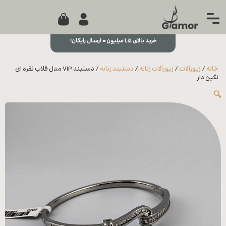
0
جستجو...
بستن
منو
خرید بالای ۱,۵ میلیون = ارسال رایگان!
خانه
خانه
/
زیورآلات
/
زیورآلات زنانه
/
دستبند زنانه
/ دستبند VIP مدل قلاب نقره ای
مجله
نگین دار
🔍
تماس
با ما
درباره
ما
علاقه
مندی
ها
سوالات
متداول