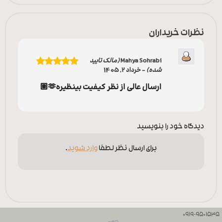
نظرات خریداران
Mahya Sohrabi
(مالک تایید
شده)
–
خرداد 2, 1405
نمره
5
از 5
ارسال عالی از نظر کیفیت بینظیره🫶🏽
دیدگاه خود را بنویسید
برای ارسال نظر لطفا
وارد شوید
.
0919-9501535