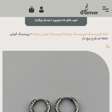
0
جستجو...
بستن
منو
خرید بالای ۱,۵ میلیون = ارسال رایگان!
خانه
خانه
/
پیرسینگ
/
پیرسینگ مردانه
/
پیرسینگ گوش مردانه
/ پیرسینگ گوش
مجله
حلقه ای طرح پیچ دار
🔍
تماس
با ما
درباره
ما
علاقه
مندی
ها
سوالات
متداول