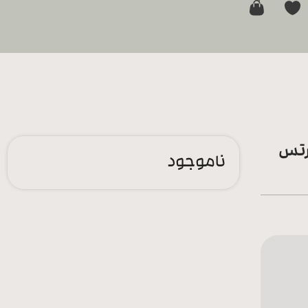
0
رتس
ناموجود