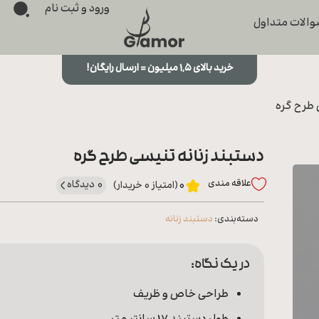
ورود و ثبت نام
الات متداول
خرید بالای ۱,۵ میلیون = ارسال رایگان!
 طرح گره
دستبند زنانه تنیسی طرح گره
علاقه‌ مندی
0 دیدگاه
0
(امتیاز 0 خریدار)
دسته‌بندی:
دستبند زنانه
در یک نگاه:
طراحی خاص و ظریف