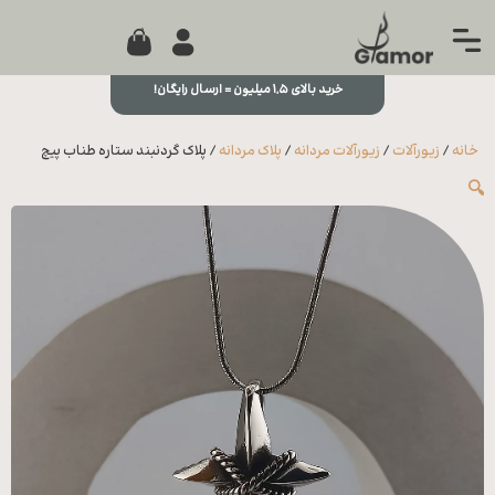
0
جستجو...
بستن
منو
خرید بالای ۱,۵ میلیون = ارسال رایگان!
خانه
خانه
/
زیورآلات
/
زیورآلات مردانه
/
پلاک مردانه
/ پلاک گردنبند ستاره طناب پیچ
مجله
🔍
تماس
با ما
درباره
ما
علاقه
مندی
ها
سوالات
متداول