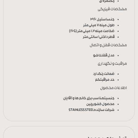
رنگ
نقره ای
مشخصات فیزیکی
جنس
استیل 316
طول میله
7 میلی‌متر
ضخامت میله
1.2 میلی‌متر (16G)
قطر داخلی
1 سانتی‌متر
مشخصات قفل و اتصال
مدل قفل
تاشو
مراقبت و نگهداری
ضمانت رنگ
دارد
حد مراقبت
کم
اطلاعات محصول
جنسیت
مناسب برای خانم ها و آقایان
محصول کشور
چین
شرکت سازنده
STAINLESS STEEL