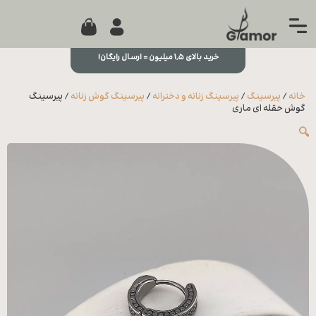
0
جستجو...
بستن
منو
خرید بالای ۱,۵ میلیون = ارسال رایگان!
خانه
خانه
/
پیرسینگ
/
پیرسینگ زنانه و دخترانه
/
پیرسینگ گوش زنانه
/ پیرسینگ
مجله
گوش حقله ای ماری
🔍
تماس
با ما
درباره
ما
علاقه
مندی
ها
سوالات
متداول