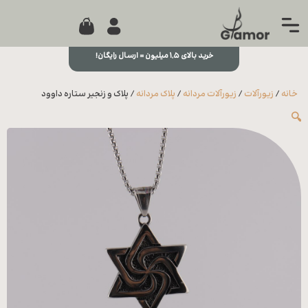
0
جستجو...
بستن
منو
خرید بالای ۱,۵ میلیون = ارسال رایگان!
خانه
خانه
/
زیورآلات
/
زیورآلات مردانه
/
پلاک مردانه
/ پلاک و زنجیر ستاره داوود
مجله
🔍
تماس
با ما
درباره
ما
علاقه
مندی
ها
سوالات
متداول