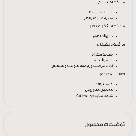
مشخصات فیزیکی
جنس
استیل 316
سایز
9 میلیمتر قطر
مشخصات قفل و اتصال
مدل قفل
تاشو
مراقبت و نگهداری
ضمانت رنگ
دارد
حد مراقبت
کم
نکات مراقبتی
دور از مواد شوینده و شیمیایی
اطلاعات محصول
جنسیت
زنانه
محصول کشور
چین
شرکت سازنده
CM Jewelry
توضیحات محصول