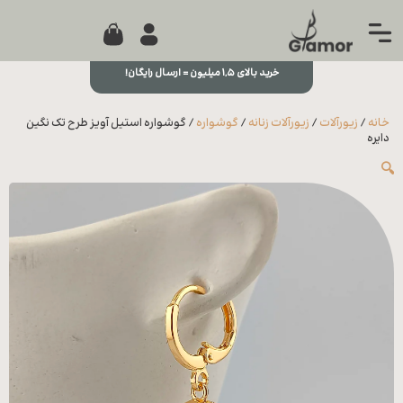
0
جستجو...
بستن
منو
خرید بالای ۱,۵ میلیون = ارسال رایگان!
خانه
خانه
/
زیورآلات
/
زیورآلات زنانه
/
گوشواره
/ گوشواره استیل آویز طرح تک نگین
مجله
دایره
🔍
تماس
با ما
درباره
ما
علاقه
مندی
ها
سوالات
متداول