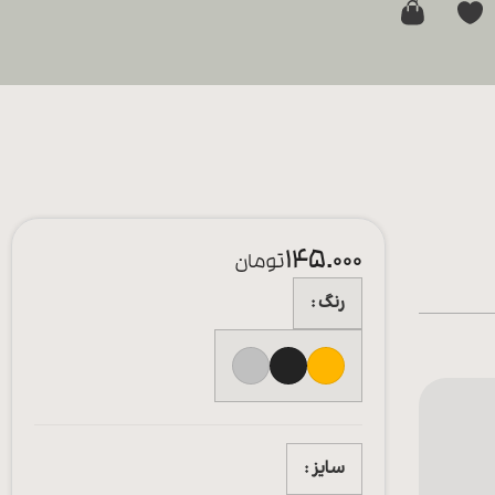
0
145.000
تومان
رنگ
سایز