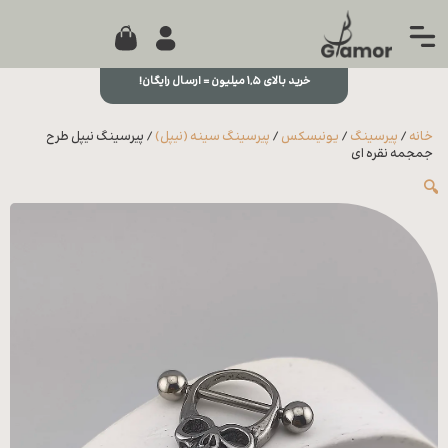
0
جستجو...
بستن
منو
خرید بالای ۱,۵ میلیون = ارسال رایگان!
خانه
خانه
/
پیرسینگ
/
یونیسکس
/
پیرسینگ سینه (نیپل)
/ پیرسینگ نیپل طرح
مجله
جمجمه نقره ای
🔍
تماس
با ما
درباره
ما
علاقه
مندی
ها
سوالات
متداول