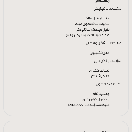
رنگ
نقره ای
مشخصات فیزیکی
جنس
استیل 316
سایز
1.5 سانت طول میله
طول میله
1.5 سانتی‌متر
ضخامت میله
1.6 میلی‌متر (14G)
مشخصات قفل و اتصال
مدل قفل
پیچی
مراقبت و نگهداری
ضمانت رنگ
دارد
حد مراقبت
کم
اطلاعات محصول
جنسیت
زنانه
محصول کشور
چین
شرکت سازنده
STAINLESS STEEL