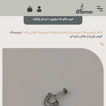
0
جستجو...
بستن
منو
خرید بالای ۱,۵ میلیون = ارسال رایگان!
خانه
خانه
/
پیرسینگ
/
پیرسینگ زنانه و دخترانه
/
پیرسینگ گوش زنانه
/ پیرسینگ
مجله
گوش آویزدار هلالی نقره ای
🔍
تماس
با ما
درباره
ما
علاقه
مندی
ها
سوالات
متداول