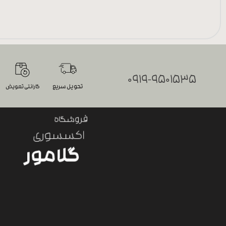
0919-9501535
تحویل سریع
گارانتی تعویض