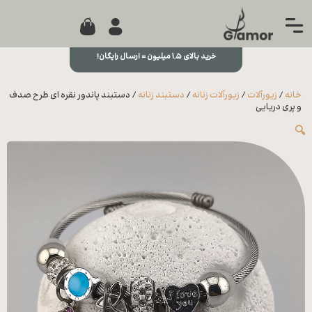
0
جستجو...
بستن
منو
خرید بالای ۱,۵ میلیون = ارسال رایگان!
خانه
خانه
/
زیورآلات
/
زیورآلات زنانه
/
دستبند زنانه
/ دستبند پاندور نقره ای طرح صدف
مجله
و پری دریایی
🔍
تماس
با ما
درباره
ما
علاقه
مندی
ها
سوالات
متداول