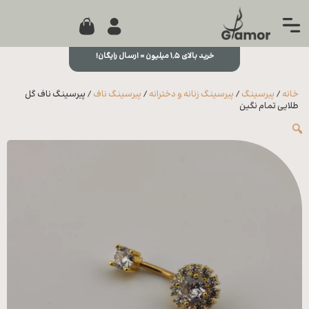
0
جستجو...
بستن
منو
خرید بالای ۱,۵ میلیون = ارسال رایگان!
خانه
خانه
/
پیرسینگ
/
پیرسینگ زنانه و دخترانه
/
پیرسینگ ناف
/ پیرسینگ ناف گل
مجله
طلایی تمام نگین
🔍
تماس
با ما
درباره
ما
علاقه
مندی
ها
سوالات
متداول