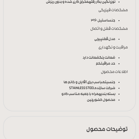
نوع نگین بکار رفته
مخراج کاری شده و بدون ریزش
مشخصات فیزیکی
جنس
استیل 316
مشخصات قفل و اتصال
مدل قفل
پیچی
مراقبت و نگهداری
ضمانت رنگ
ضمانت دارد
حد مراقبت
کم
اطلاعات محصول
جنسیت
مباسب برای آقایان و خانم ها
شرکت سازنده
STAINLESS STEEL
بسته بندی
همراه با جعبه مناسب کادو
محصول کشور
چین
توضیحات محصول