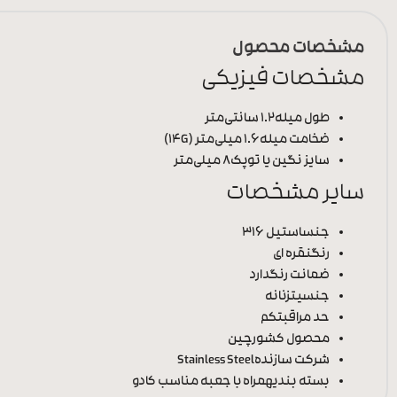
مشخصات محصول
مشخصات فیزیکی
طول میله
1.2 سانتی‌متر
ضخامت میله
1.6 میلی‌متر (14G)
سایز نگین یا توپک
8 میلی‌متر
سایر مشخصات
جنس
استیل 316
رنگ
نقره ای
ضمانت رنگ
دارد
جنسیت
زنانه
حد مراقبت
کم
محصول کشور
چین
شرکت سازنده
Stainless Steel
بسته بندی
همراه با جعبه مناسب کادو