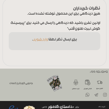
نظرات خریداران
هیچ دیدگاهی برای این محصول نوشته نشده است.
اولین نفری باشید که دیدگاهی را ارسال می کنید برای “پیرسینگ
گوش لبرت طلوع قلب”
برای ارسال نظر لطفا
وارد شوید
.
0919-9501535
جادویی گویاتر از کلمات
تحویل سریع
گارانتی تعویض
خرید مطمئن
داستان گلامور
برای هر استایل، یک اکسسوری خاص.