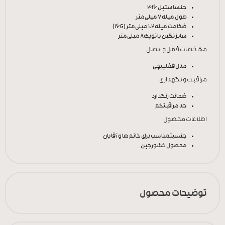
جنس
استیل 316
طول میله
7 میلی‌متر
ضخامت میله
1.2 میلی‌متر (16G)
سایز نگین یا توپک
8 میلی‌متر
مشخصات قفل و اتصال
مدل قفل
پیچی
مراقبت و نگهداری
ضمانت رنگ
دارد
حد مراقبت
کم
اطلاعات محصول
جنسیت
مناسب برای خانم ها و آقایان
محصول کشور
چین
توضیحات محصول