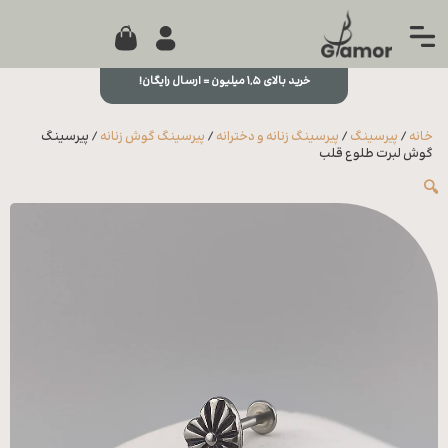
0
جستجو...
بستن
منو
خرید بالای ۱,۵ میلیون = ارسال رایگان!
خانه
خانه
/
پیرسینگ
/
پیرسینگ زنانه و دخترانه
/
پیرسینگ گوش زنانه
/ پیرسینگ
مجله
گوش لبرت طلوع قلب
🔍
تماس
با ما
درباره
ما
علاقه
مندی
ها
سوالات
متداول