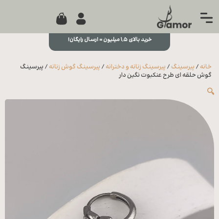
0
جستجو...
بستن
منو
خرید بالای ۱,۵ میلیون = ارسال رایگان!
خانه
خانه
/
پیرسینگ
/
پیرسینگ زنانه و دخترانه
/
پیرسینگ گوش زنانه
/ پیرسینگ
مجله
گوش حلقه ای طرح عنکبوت نگین دار
🔍
تماس
با ما
درباره
ما
علاقه
مندی
ها
سوالات
متداول