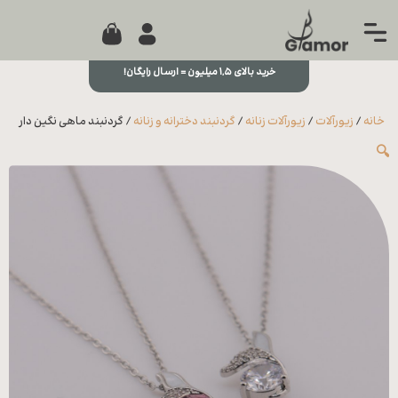
0
جستجو...
بستن
منو
خرید بالای ۱,۵ میلیون = ارسال رایگان!
خانه
خانه
/
زیورآلات
/
زیورآلات زنانه
/
گردنبند دخترانه و زنانه
/ گردنبند ماهی نگین دار
مجله
🔍
تماس
با ما
درباره
ما
علاقه
مندی
ها
سوالات
متداول