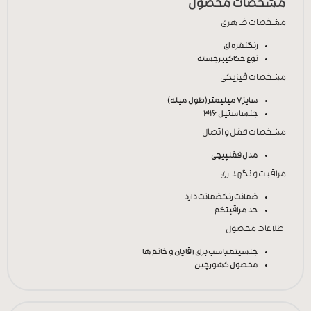
مشخصات محصول
مشخصات ظاهری
رنگ
نقره ای
نوع حکاکی
برجسته
مشخصات فیزیکی
سایز
7 میلیمتر(طول میله)
جنس
استیل 316
مشخصات قفل و اتصال
مدل قفل
پیچی
مراقبت و نگهداری
ضمانت رنگ
ضمانت دارد
حد مراقبت
کم
اطلاعات محصول
جنسیت
مباسب برای آقایان و خانم ها
محصول کشور
چین