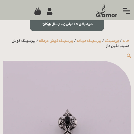
0
جستجو...
بستن
منو
خرید بالای ۱,۵ میلیون = ارسال رایگان!
خانه
خانه
/
پیرسینگ
/
پیرسینگ مردانه
/
پیرسینگ گوش مردانه
/ پیرسینگ گوش
مجله
صلیب نگین دار
🔍
تماس
با ما
درباره
ما
علاقه
مندی
ها
سوالات
متداول