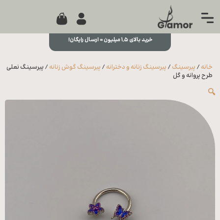
0
جستجو...
بستن
منو
خرید بالای ۱,۵ میلیون = ارسال رایگان!
خانه
خانه
/
پیرسینگ
/
پیرسینگ زنانه و دخترانه
/
پیرسینگ گوش زنانه
/ پیرسینگ نعلی
مجله
طرح پروانه و گل
🔍
تماس
با ما
درباره
ما
علاقه
مندی
ها
سوالات
متداول