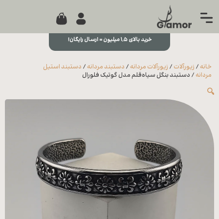
0
جستجو...
بستن
منو
خرید بالای ۱,۵ میلیون = ارسال رایگان!
خانه
خانه
/
زیورآلات
/
زیورآلات مردانه
/
دستبند مردانه
/
دستبند استیل
مجله
مردانه
/ دستبند بنگل سیاه‌قلم مدل گوتیک فلورال
🔍
تماس
با ما
درباره
ما
علاقه
مندی
ها
سوالات
متداول