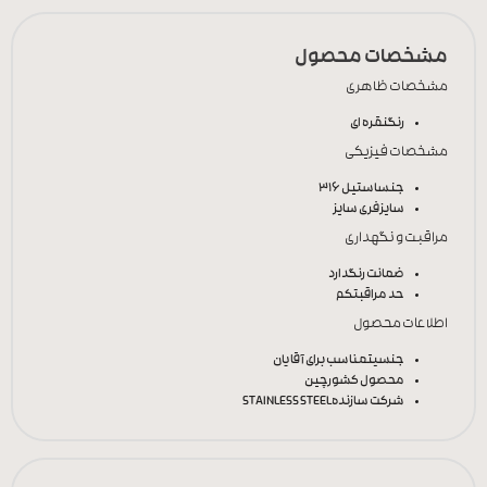
مشخصات محصول
مشخصات ظاهری
رنگ
نقره ای
مشخصات فیزیکی
جنس
استیل 316
سایز
فری سایز
مراقبت و نگهداری
ضمانت رنگ
دارد
حد مراقبت
کم
اطلاعات محصول
جنسیت
مناسب برای آقایان
محصول کشور
چین
شرکت سازنده
STAINLESS STEEL