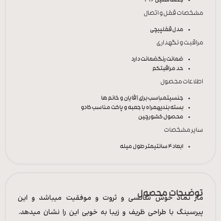
جنس
استیل 316
مشخصات قفل و اتصال
مدل قفل
پیچی
مراقبت و نگهداری
ضمانت رنگ
ضمانت دارد
حد مراقبت
کم
اطلاعات محصول
جنسیت
مباسب برای آقایان و خانم ها
بسته بندی
همراه با جعبه و پاکت مناسب کادو
محصول کشور
چین
سایر مشخصات
ابعاد
4 سانتیمتر طول میله
توضیحات محصول
مار نماد خوش شانسی و ثروت و موفقیت میباشد و این
پیرسینگ با طراحی ظریف و زیبا به خوبی این را نشان میدهد.