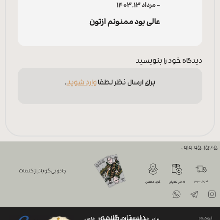
–
مرداد 13, 1403
نمره
5
از 5
عالی بود ممنونم ازتون
دیدگاه خود را بنویسید
برای ارسال نظر لطفا
وارد شوید
.
0919-9501535
جادویی گویاتر از کلمات
تحویل سریع
گارانتی تعویض
خرید مطمئن
داستان گلامور
برای هر استایل، یک اکسسوری خاص.