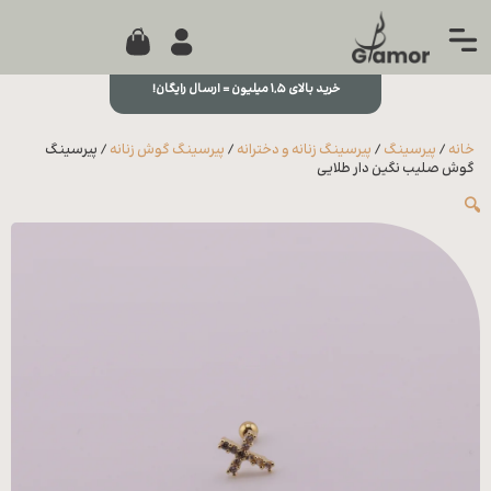
0
جستجو...
بستن
منو
خرید بالای ۱,۵ میلیون = ارسال رایگان!
خانه
خانه
/
پیرسینگ
/
پیرسینگ زنانه و دخترانه
/
پیرسینگ گوش زنانه
/ پیرسینگ
مجله
گوش صلیب نگین دار طلایی
🔍
تماس
با ما
درباره
ما
علاقه
مندی
ها
سوالات
متداول