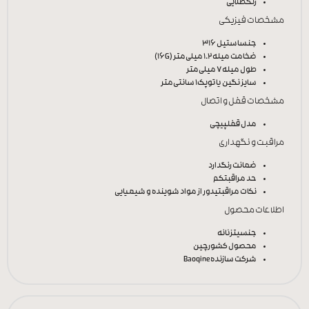
رنگ
طلایی
مشخصات فیزیکی
جنس
استیل 316
ضخامت میله
1.2 میلی‌متر (16G)
طول میله
7 میلی‌متر
سایز نگین یا توپک
1 سانتی‌متر
مشخصات قفل و اتصال
مدل قفل
پیچی
مراقبت و نگهداری
ضمانت رنگ
دارد
حد مراقبت
کم
نکات مراقبتی
دور از مواد شوینده و شیمیایی
اطلاعات محصول
جنسیت
زنانه
محصول کشور
چین
شرکت سازنده
Baoqine