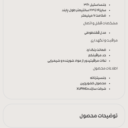
جنس
استیل 316
سایز
19 تا 23 سانتیمتر طول پابند
ضخامت
7 میلیمتر
مشخصات قفل و اتصال
مدل قفل
طوطی
مراقبت و نگهداری
ضمانت رنگ
دارد
حد مراقبت
کم
نکات مراقبتی
دور از مواد شوینده و شیمیایی
اطلاعات محصول
جنسیت
زنانه
محصول کشور
چین
شرکت سازنده
XUPING
توضیحات محصول