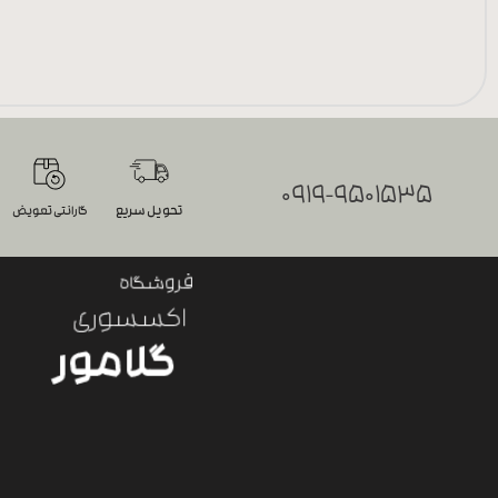
0919-9501535
تحویل سریع
گارانتی تعویض