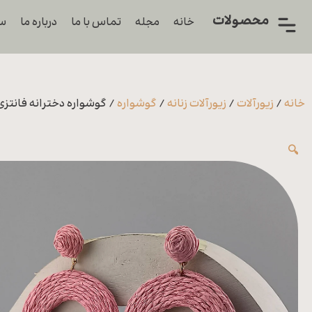
محصولات
خانه
مجله
تماس با ما
درباره ما
سو
همه
محصولات
زیورآلات
خانه
/
زیورآلات
/
زیورآلات زنانه
/
گوشواره
/ گوشواره دخترانه فانتزی
پیرسینگ
🔍
ورشو