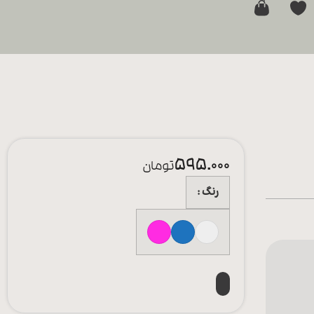
0
595.000
تومان
رنگ