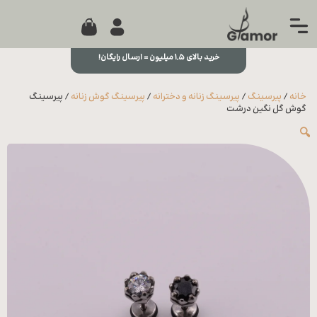
0
جستجو...
بستن
منو
خرید بالای ۱,۵ میلیون = ارسال رایگان!
خانه
خانه
/
پیرسینگ
/
پیرسینگ زنانه و دخترانه
/
پیرسینگ گوش زنانه
/ پیرسینگ
مجله
گوش گل نگین درشت
🔍
تماس
با ما
درباره
ما
علاقه
مندی
ها
سوالات
متداول