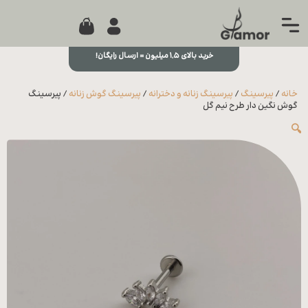
0
جستجو...
بستن
منو
خرید بالای ۱,۵ میلیون = ارسال رایگان!
خانه
خانه
/
پیرسینگ
/
پیرسینگ زنانه و دخترانه
/
پیرسینگ گوش زنانه
/ پیرسینگ
مجله
گوش نگین دار طرح نیم گل
🔍
تماس
با ما
درباره
ما
علاقه
مندی
ها
سوالات
متداول