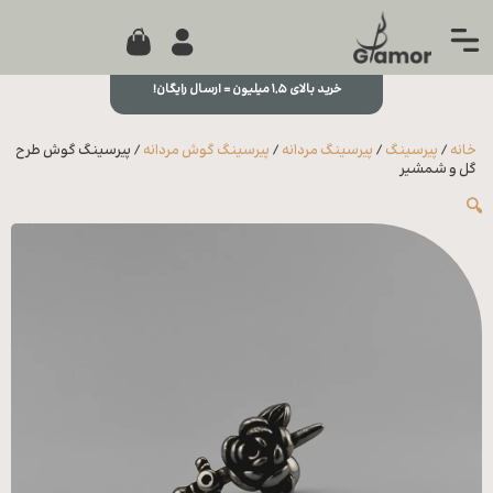
0
جستجو...
بستن
منو
خرید بالای ۱,۵ میلیون = ارسال رایگان!
خانه
خانه
/
پیرسینگ
/
پیرسینگ مردانه
/
پیرسینگ گوش مردانه
/ پیرسینگ گوش طرح
مجله
گل و شمشیر
🔍
تماس
با ما
درباره
ما
علاقه
مندی
ها
سوالات
متداول