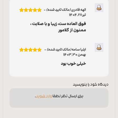
الهه قادری
(مالک تایید شده)
–
تیر 28, 1404
نمره
5
از 5
فوق العاده ست، زیبا و با صلابت ،
ممنون از گلامور
ایلیا سامه
(مالک تایید شده)
–
بهمن 30, 1403
نمره
5
از 5
خیلی خوب بود
دیدگاه خود را بنویسید
برای ارسال نظر لطفا
وارد شوید
.