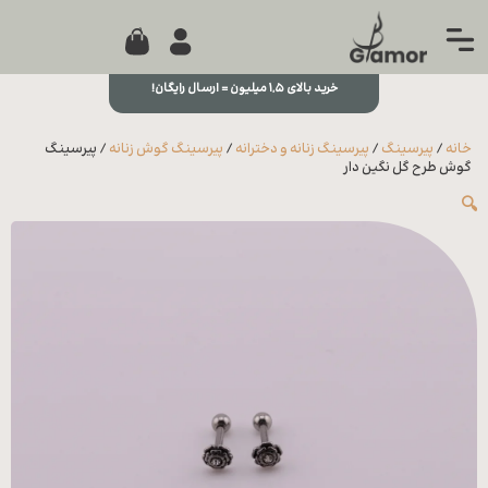
0
جستجو...
بستن
منو
خرید بالای ۱,۵ میلیون = ارسال رایگان!
خانه
خانه
/
پیرسینگ
/
پیرسینگ زنانه و دخترانه
/
پیرسینگ گوش زنانه
/ پیرسینگ
مجله
گوش طرح گل نگین دار
🔍
تماس
با ما
درباره
ما
علاقه
مندی
ها
سوالات
متداول