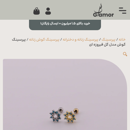
0
جستجو...
بستن
منو
خرید بالای ۱,۵ میلیون = ارسال رایگان!
خانه
خانه
/
پیرسینگ
/
پیرسینگ زنانه و دخترانه
/
پیرسینگ گوش زنانه
/ پیرسینگ
مجله
گوش مدل گل فیروزه ای
🔍
تماس
با ما
درباره
ما
علاقه
مندی
ها
سوالات
متداول