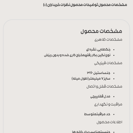
مشخصات محصول
توضیحات محصول
نظرات خریداران (0)
مشخصات محصول
مشخصات ظاهری
رنگ
طلایی, نقره ای
نوع نگین بکار رفته
مخراج کاری شده و بدون ریزش
مشخصات فیزیکی
جنس
استیل 316
سایز
7 میلیمتر(طول میله)
مشخصات قفل و اتصال
مدل قفل
پیچی
مراقبت و نگهداری
حد مراقبت
متوسط
اطلاعات محصول
جنسیت
مناسب برای خانم ها