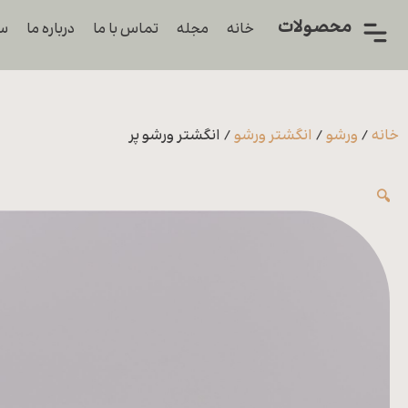
محصولات
خانه
مجله
تماس با ما
درباره ما
سو
همه
محصولات
زیورآلات
خانه
/
ورشو
/
انگشتر ورشو
/ انگشتر ورشو پر
پیرسینگ
🔍
ورشو