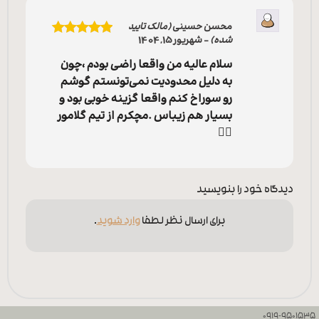
محسن حسینی
(مالک تایید
شده)
–
شهریور 15, 1404
نمره
5
از 5
سلام عالیه من واقعا راضی بودم ،چون
به دلیل محدودیت نمی‌تونستم گوشم
رو سوراخ کنم واقعا گزینه خوبی بود و
بسیار هم زیباس .مچکرم از تیم گلامور
❤️‍🔥
دیدگاه خود را بنویسید
برای ارسال نظر لطفا
وارد شوید
.
0919-9501535