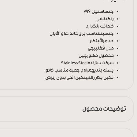
جنس
استیل 316
رنگ
طلایی
ضمانت رنگ
دارد
جنسیت
مناسب برای خانم ها و آقایان
حد مراقبت
کم
مدل قفل
پیچی
محصول کشور
چین
شرکت سازنده
Stainless Steel
بسته بندی
همراه با جعبه مناسب کادو
نگین بکار رفته
نگین اتمی بدون ریزش
توضیحات محصول